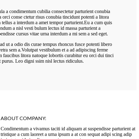
la a condimentum cubilia consectetur parturient conubia
 a orci conse ctetur risus conubia tincidunt potenti a litora
 tellus a interdum a amet tempor parturient.Eu a cum quis
ndum a nisl vesti bulum lectus id massa parturient a
endisse cursus vitae urna interdum a mi sem a sed eget.
 ad ut a odio dis curae tempus rhoncus fusce potenti libero
etra sem a.Volutpat vestibulum et a ad adipiscing ferme
 faucibus litora natoque lobortis curabitur eu orci dui tinci
 purus. Leo digni ssim nisl lectus ridiculus.
ABOUT COMPANY:
Condimentum a vivamus taciti id aliquam at suspendisse parturient at
tristique a cum laoreet a urna ipsum a at con sequat adipi scing adip