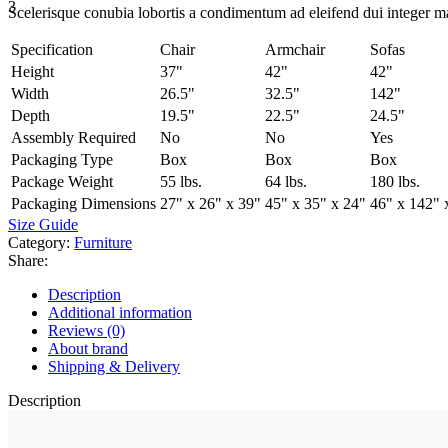
Scelerisque conubia lobortis a condimentum ad eleifend dui integer m
Specification
Chair
Armchair
Sofas
Height
37"
42"
42"
Width
26.5"
32.5"
142"
Depth
19.5"
22.5"
24.5"
Assembly Required
No
No
Yes
Packaging Type
Box
Box
Box
Package Weight
55 lbs.
64 lbs.
180 lbs.
Packaging Dimensions
27" x 26" x 39"
45" x 35" x 24"
46" x 142" 
Size Guide
Category:
Furniture
Share:
Description
Additional information
Reviews (0)
About brand
Shipping & Delivery
Description