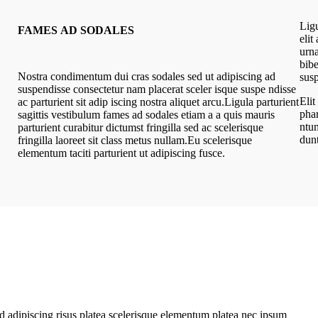
Ligu
FAMES AD SODALES
elit
urna
bibe
Nostra condimentum dui cras sodales sed ut adipiscing ad
susp
suspendisse consectetur nam placerat sceler isque suspe ndisse
Elit
ac parturient sit adip iscing nostra aliquet arcu.Ligula parturient
phar
sagittis vestibulum fames ad sodales etiam a a quis mauris
ntum
parturient curabitur dictumst fringilla sed ac scelerisque
dunt
fringilla laoreet sit class metus nullam.Eu scelerisque
elementum taciti parturient ut adipiscing fusce.
d adipiscing risus platea scelerisque elementum platea nec ipsum