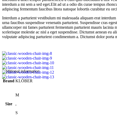
interdum a mi sem a sed eget.Elit ad ut a odio dis curae tempus rhoncu
adipiscing fermentum faucibus litora natoque lobortis curabitur eu orci 
Interdum a parturient vestibulum mi malesuada aliquam erat interdum 
urna faucibus suspendisse venenatis parturient. Suspendisse cras egestas
ullamcorper mi fames parturient fermentum parturient mauris lacinia m
scelerisque molestie ac nisl a eget suspendisse. Dictumst aenean eu 
vulputate adipiscing parturient condimentum a. Dictumst dolor porta nu
Additional information
Brand
KLÖBER
M
Size
,
S