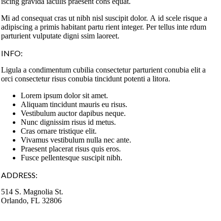
iscing gravida iaculis praesent cons equat.
Mi ad consequat cras ut nibh nisl suscipit dolor. A id scele risque a
adipiscing a primis habitant partu rient integer. Per tellus inte rdum
parturient vulputate digni ssim laoreet.
INFO:
Ligula a condimentum cubilia consectetur parturient conubia elit a
orci consectetur risus conubia tincidunt potenti a litora.
Lorem ipsum dolor sit amet.
Aliquam tincidunt mauris eu risus.
Vestibulum auctor dapibus neque.
Nunc dignissim risus id metus.
Cras ornare tristique elit.
Vivamus vestibulum nulla nec ante.
Praesent placerat risus quis eros.
Fusce pellentesque suscipit nibh.
ADDRESS:
514 S. Magnolia St.
Orlando, FL 32806