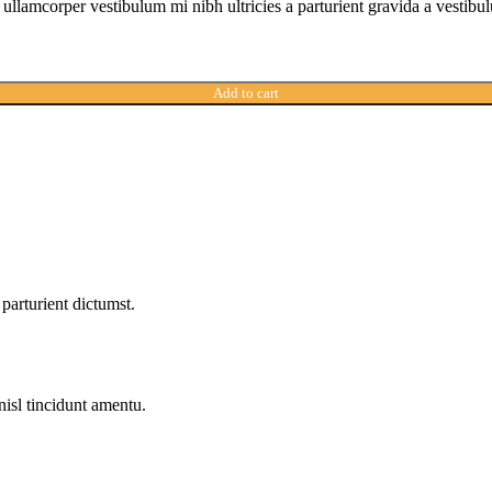
a ullamcorper vestibulum mi nibh ultricies a parturient gravida a vestibu
Add to cart
parturient dictumst.
nisl tincidunt
amentu
.