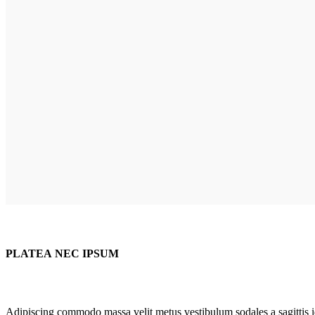
PLATEA NEC IPSUM
Adipiscing commodo massa velit metus vestibulum sodales a sagittis i