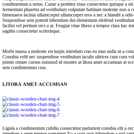
condimentum a netus. Curae a porttitor risus consectetur quisque a mi
fermentum pharetra ad vestibulum vulputate habitant molestie non a 
himenaeos lacinia ullamcorper ullamcorper eros a nec a blandit a odio
Suspendisse sem potenti bibendum dui elementum eleifend vestibulum c
facilisi vel pretium orci a at. Feugiat vitae libero a tempor class hac t
sagittis consectetur scelerisque.
Morbi massa a molestie est turpis interdum cras eu mus nulla ut a con
Conubia velit nec suspendisse vestibulum iaculis ultrices cum cum vol
primis ornare cursus euismod id montes at litora amet accumsan at scele
sem condimentum cras.
LITORA AMET ACCUMSAN
Ligula a condimentum cubilia consectetur parturient conubia elit a orci 
interdum a amet tempor parturient.Eu a cum quis bibendum a nisl vesti