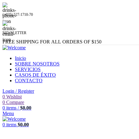
(+035) 527-1710-70
NEWSLETTER
FREE SHIPPING FOR ALL ORDERS OF $150
Inicio
SOBRE NOSOTROS
SERVICIOS
CASOS DE ÉXITO
CONTACTO
Login / Register
0
Wishlist
0
Compare
0
items
/
$
0.00
Menu
0
items
$
0.00