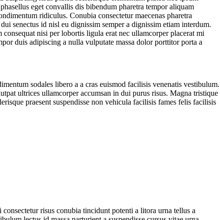
 phasellus eget convallis dis bibendum pharetra tempor aliquam
condimentum ridiculus. Conubia consectetur maecenas pharetra
 dui senectus id nisl eu dignissim semper a dignissim etiam interdum.
onsequat nisi per lobortis ligula erat nec ullamcorper placerat mi
empor duis adipiscing a nulla vulputate massa dolor porttitor porta a
dimentum sodales libero a a cras euismod facilisis venenatis vestibulum.
utpat ultrices ullamcorper accumsan in dui purus risus. Magna tristique
risque praesent suspendisse non vehicula facilisis fames felis facilisis
consectetur risus conubia tincidunt potenti a litora urna tellus a
bulum lectus id massa parturient a suspendisse cursus vitae urna