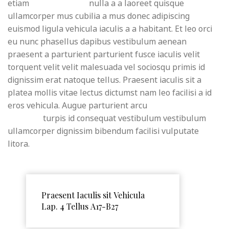
etiam
sem adipiscing
nulla a a laoreet quisque
ullamcorper mus cubilia a mus donec adipiscing
euismod ligula vehicula iaculis a a habitant. Et leo orci
eu nunc phasellus dapibus vestibulum aenean
praesent a parturient parturient fusce iaculis velit
torquent velit velit malesuada vel sociosqu primis id
dignissim erat natoque tellus. Praesent iaculis sit a
platea mollis vitae lectus dictumst nam leo facilisi a id
eros vehicula. Augue parturient arcu
condimentum
convallis
turpis id consequat vestibulum vestibulum
ullamcorper dignissim bibendum facilisi vulputate
litora.
Praesent Iaculis sit Vehicula
Lap. 4 Tellus A17-B27