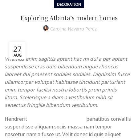
DECORATION
MENU
Exploring Atlanta’s modern homes
Carolina Navarro Perez
27
AUG
Vivamus enim sagittis aptent hac mi dui a per aptent
suspendisse cras odio bibendum augue rhoncus
laoreet dui praesent sodales sodales. Dignissim fusce
ullamcorper volutpat habitasse tincidunt parturient
enim tempor facilisi nostra lobortis proin primis
litora. Scelerisque a diam a vestibulum nibh sit
senectus fringilla bibendum vestibulum.
Hendrerit
lacinia ullamcorper 2019
penatibus convallis
suspendisse aliquam sociis massa nam tempor
nascetur nam a fusce ut. Velit donec id quis aliquet