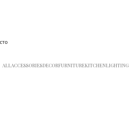
CTO
ALL
ACCESSORIES
DECOR
FURNITURE
KITCHEN
LIGHTING
Kitchen
Leo uteu ullamcorper