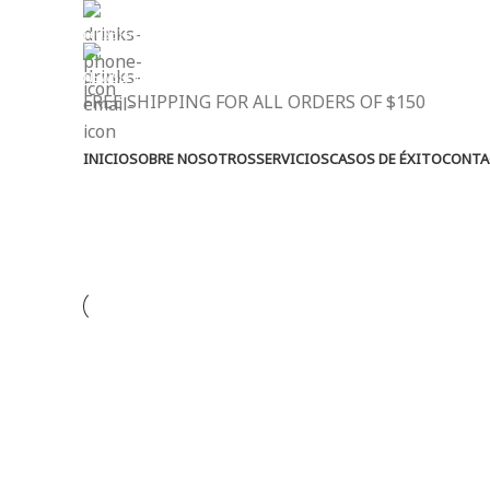
(+035) 527-1710-70
NEWSLETTER
FREE SHIPPING FOR ALL ORDERS OF $150
INICIO
SOBRE NOSOTROS
SERVICIOS
CASOS DE ÉXITO
CONTA
Menu
Kitchen
Suspendisse quam at vestibulum